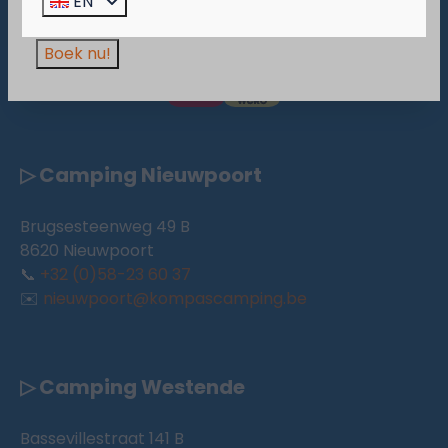
EN
de voorraad strekt!
Pay safe
Boek nu!
▷ Camping Nieuwpoort
Brugsesteenweg 49 B
8620 Nieuwpoort
📞
+32 (0)58-23 60 37
✉️
nieuwpoort@kompascamping.be
▷ Camping Westende
Bassevillestraat 141 B