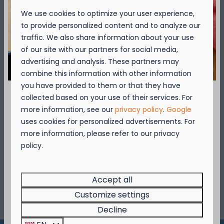
WANDELING - Ijzermonding (14/03/2026,
Optional
We use cookies to optimize your user experience,
14u) MAX 25 DEELNEMERS - VOLZET!
to provide personalized content and to analyze our
traffic. We also share information about your use
VOLZET
of our site with our partners for social media,
Jouw voor- en familienaam:
advertising and analysis. These partners may
combine this information with other information
you have provided to them or that they have
Telefoonnummer
collected based on your use of their services. For
September = Mosselmaand!
more information, see our
privacy policy
.
Google
Jouw e-mailadres
uses cookies for personalized advertisements. For
Geniet van 2 t.e.m. 28 september van 50%
more information, please refer to our privacy
korting op de mosselprijs voor 2 personen
policy.
Send
wanneer je een verblijf boekt!
Deze actie is geldig in de restaurants van
Secured by reCaptcha,
privacy policy
and
terms of service
apply.
Kompas Beach Resort:
Accept all
Brasserie VierTorre
in Nieuwpoort &
BAS Grill
Customize settings
* = verplicht veld
& Terrace
in Westende.
Decline
Wees er snel bij, want de actie is geldig zolang